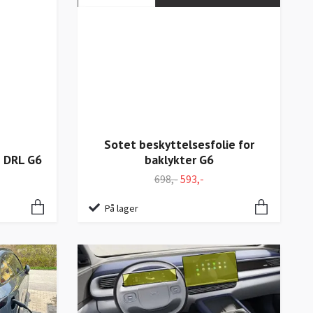
Sotet beskyttelsesfolie for
e DRL G6
baklykter G6
698,-
593,-
På lager