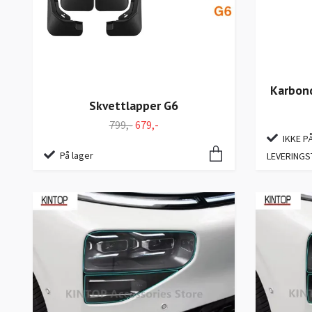
Karbond
Skvettlapper G6
799,-
679,-
IKKE P
På lager
LEVERINGS