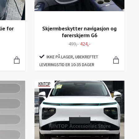
ie for
Skjermbeskytter navigasjon og
førerskjerm G6
499,-
424,-
IKKE PÅ LAGER, UBEKREFTET
LEVERINGSTID ER 10-35 DAGER