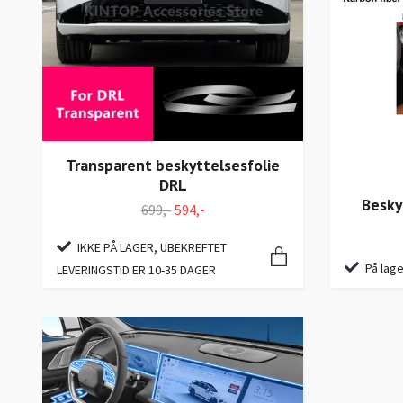
Transparent beskyttelsesfolie
DRL
Besky
699,-
594,-
IKKE PÅ LAGER, UBEKREFTET
På lage
LEVERINGSTID ER 10-35 DAGER