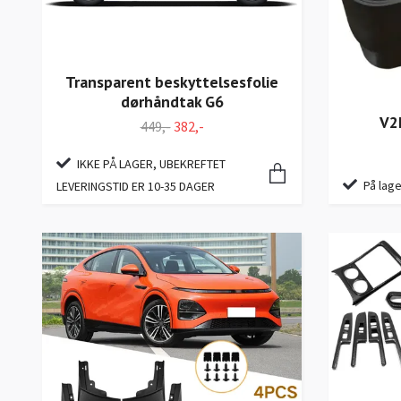
Transparent beskyttelsesfolie
dørhåndtak G6
V2
449,-
382,-
IKKE PÅ LAGER, UBEKREFTET
På lage
LEVERINGSTID ER 10-35 DAGER