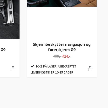
Skjermbeskytter navigasjon og
førerskjerm G9
 G9
499,-
424,-
IKKE PÅ LAGER, UBEKREFTET
LEVERINGSTID ER 10-35 DAGER