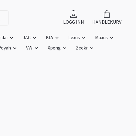
LOGG INN
HANDLEKURV
ndai
JAC
KIA
Lexus
Maxus
Voyah
VW
Xpeng
Zeekr