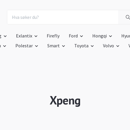
g
Exlantix
Firefly
Ford
Hongqi
Hyu
n
Polestar
Smart
Toyota
Volvo
Xpeng