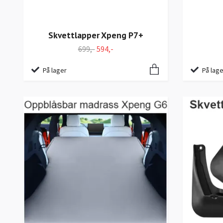
Skvettlapper Xpeng P7+
699,-
594,-
På lager
På lage