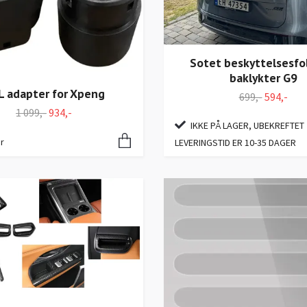
Sotet beskyttelsesfol
baklykter G9
L adapter for Xpeng
699,-
594,-
1 099,-
934,-
IKKE PÅ LAGER, UBEKREFTET
r
LEVERINGSTID ER 10-35 DAGER