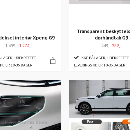
Transparent beskyttels
dørhåndtak G9
eksel interiør Xpeng G9
449,-
382,-
1 499,-
1 274,-
IKKE PÅ LAGER, UBEKREFTET
Å LAGER, UBEKREFTET
LEVERINGSTID ER 10-35 DAGER
TID ER 10-35 DAGER