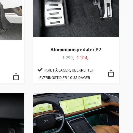
Aluminiumspedaler P7
1 299,-
1 104,-
IKKE PÅ LAGER, UBEKREFTET
LEVERINGSTID ER 10-35 DAGER