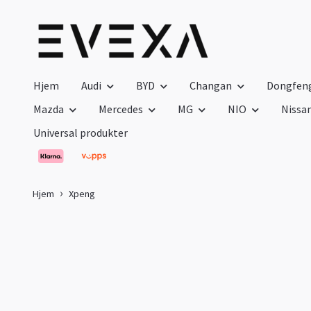
Hjem
Audi
BYD
Changan
Dongfen
Mazda
Mercedes
MG
NIO
Nissa
Universal produkter
Hjem
Xpeng