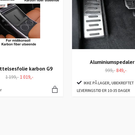
Aluminiumspedaler
ttelsesfolie karbon G9
999,-
849,-
1 199,-
1 019,-
IKKE PÅ LAGER, UBEKREFTET
r
LEVERINGSTID ER 10-35 DAGER