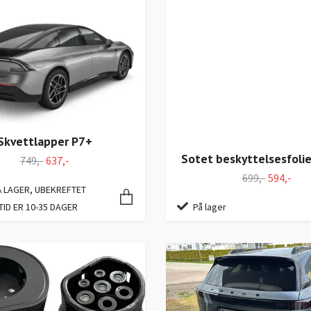
Skvettlapper P7+
Sotet beskyttelsesfoli
749,-
637,-
699,-
594,-
Å LAGER, UBEKREFTET
På lager
TID ER 10-35 DAGER