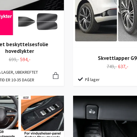
et beskyttelsesfolie
hovedlykter
Skvettlapper G9
699,-
594,-
749,-
637,-
Å LAGER, UBEKREFTET
På lager
TID ER 10-35 DAGER