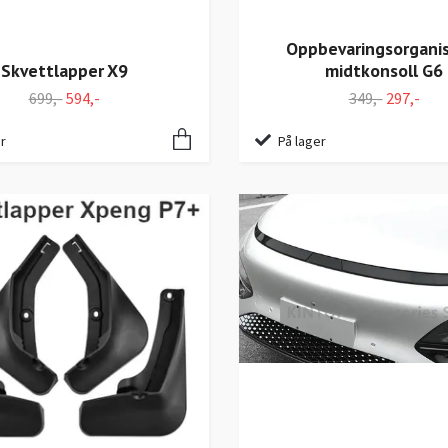
Oppbevaringsorgani
midtkonsoll G6
Skvettlapper X9
349,-
297,-
699,-
594,-
På lager
r