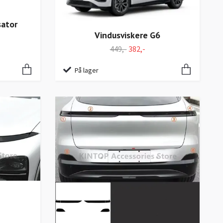
sator
Vindusviskere G6
449,-
382,-
På lager