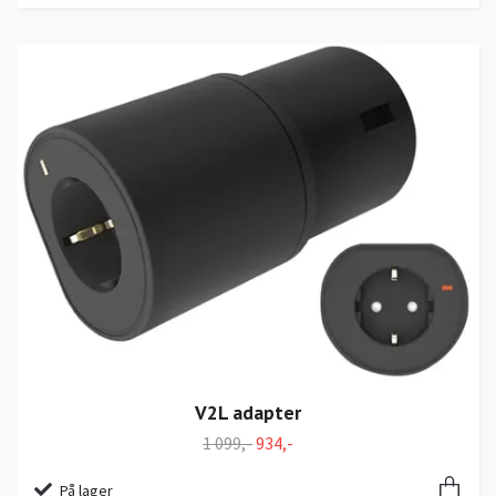
V2L adapter
1 099,-
934,-
På lager