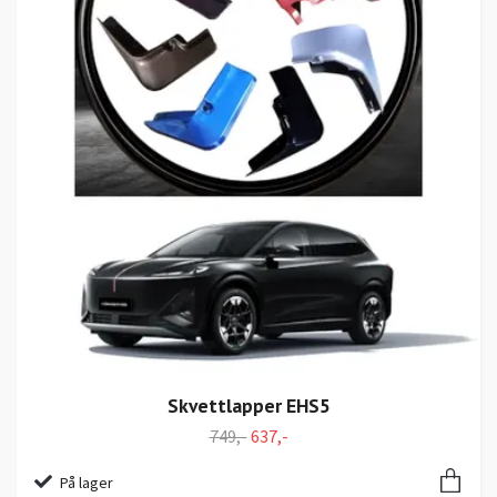
Skvettlapper EHS5
749,-
637,-
På lager