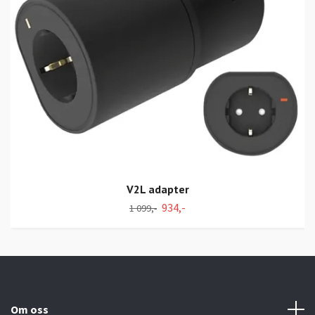
V2L adapter
934,-
1 099,-
Om oss