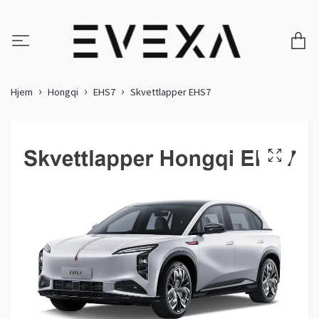
Hjem
Hongqi
EHS7
Skvettlapper EHS7