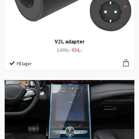
V2L adapter
1 099,-
934,-
På lager