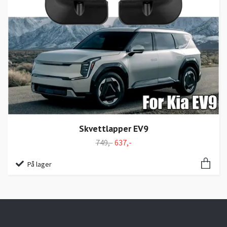
Skvettlapper EV9
749,-
637,-
På lager