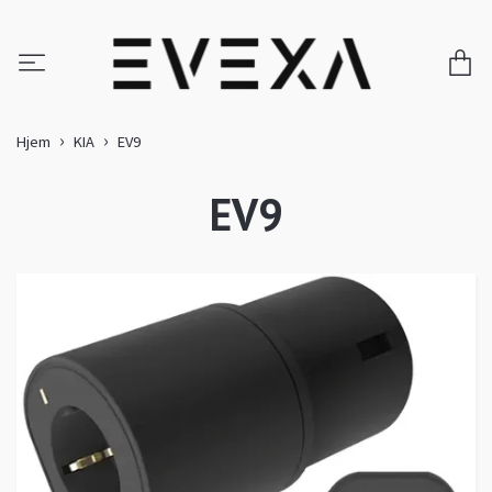
Hjem
KIA
EV9
EV9