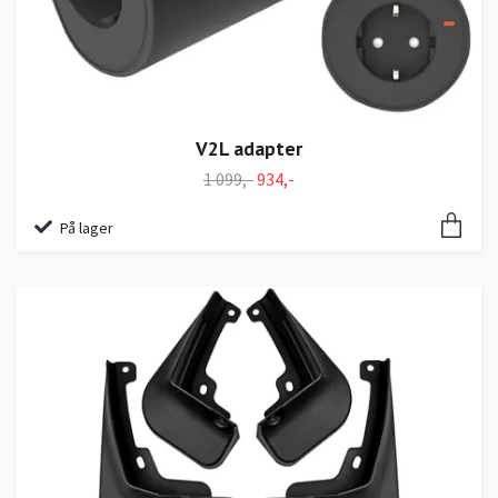
V2L adapter
1 099,-
934,-
På lager