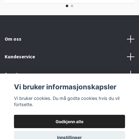
Om oss
Kundeservice
Annet
Vi bruker informasjonskapsler
Sosiale medier
Vi bruker cookies. Du må godta cookies hvis du vil
fortsette.
Godkjenn alle
© 2026 Evexa
Innstillinger