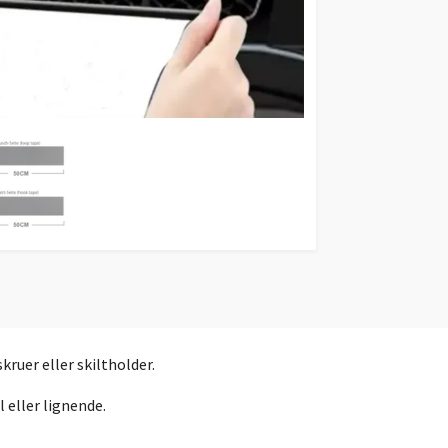
skruer eller skiltholder.
eller lignende.