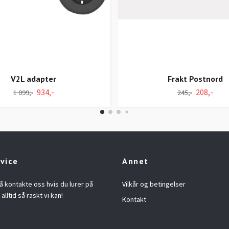
V2L adapter
Frakt Postnord
934,-
208,-
1 099,-
245,-
vice
Annet
å kontakte oss hvis du lurer på
Vilkår og betingelser
alltid så raskt vi kan!
Kontakt