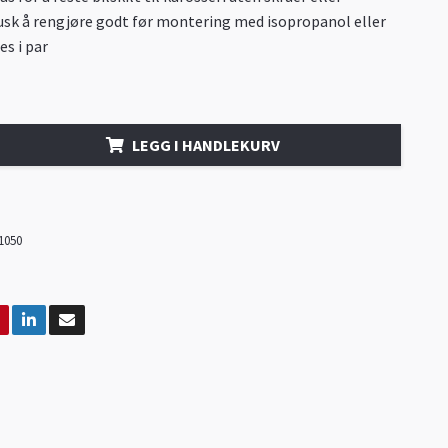
usk å rengjøre godt før montering med isopropanol eller
es i par
LEGG I HANDLEKURV
1050