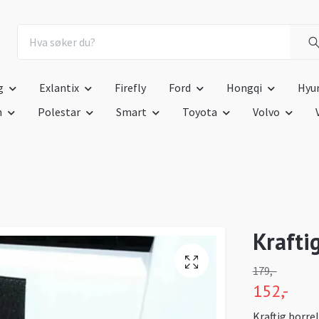
g
Exlantix
Firefly
Ford
Hongqi
Hyu
n
Polestar
Smart
Toyota
Volvo
Kraftig
179,-
152,-
Kraftig borrel