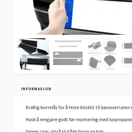
INFORMASJON
Kraftig borrelås for å feste bilskilt til karosseri uten 
Husk å rengjøre godt før montering med isopropanol 
Selges i par, altså til både foran og bak.