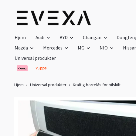
Hjem
Audi
BYD
Changan
Dongfen
Mazda
Mercedes
MG
NIO
Nissa
Universal produkter
Hjem
Universal produkter
Kraftig borrelås for bilskilt