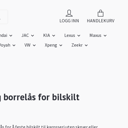
LOGG INN
HANDLEKURV
ndai
JAC
KIA
Lexus
Maxus
Voyah
VW
Xpeng
Zeekr
 borrelås for bilskilt
ås for å feste bilskilt til karosseri uten skruer eller