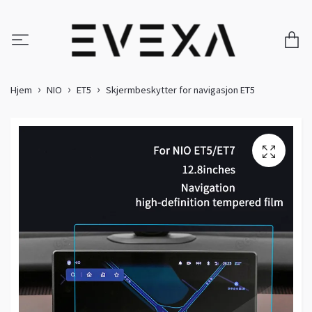
Hjem
NIO
ET5
Skjermbeskytter for navigasjon ET5