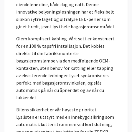
eiendelene dine, både dag og natt. Denne
innovative belysningsløsningen har et fleksibelt
silikon i ytre laget og ultralyse LED-perler som
gir et bredt, jevnt lys i hele bagasjeromsområdet.
Glem komplisert kabling. Vårt sett er konstruert
for en 100 % tapsfri installasjon. Det kobles
direkte til din fabrikkmonterte
bagasjeromslampe via den medfølgende OEM-
kontakten, uten behov for kutting eller tapping
av eksisterende ledninger. Lyset synkroniseres
perfekt med bagasjeromsvinkelen, og slås
automatisk på når du åpner det og av når du
lukker det.
Bilens sikkerhet er vår høyeste prioritet.
Lyslisten er utstyrt med en innebygd sikring som
automatisk kutter strømmen ved kortslutning,
noe som gir robust beskyttelse for din ZEEKR.