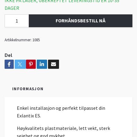
IKKE PÅ LAGER, UBEKREFTET LEVERINGSTID ER 10-35
DAGER
FORHÅNDSBESTILL NÅ
Artikkelnummer:
1085
Del
INFORMASJON
Enkel installasjon og perfekt tilpasset din
Exlantix ES.
Høykvalitets plastmateriale, lett vekt, sterk
seighet og god mykhet.