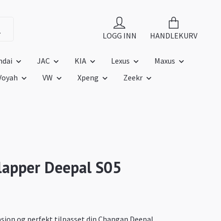
LOGG INN
HANDLEKURV
ndai
JAC
KIA
Lexus
Maxus
Voyah
VW
Xpeng
Zeekr
lapper Deepal S05
asjon og perfekt tilpasset din Changan Deepal