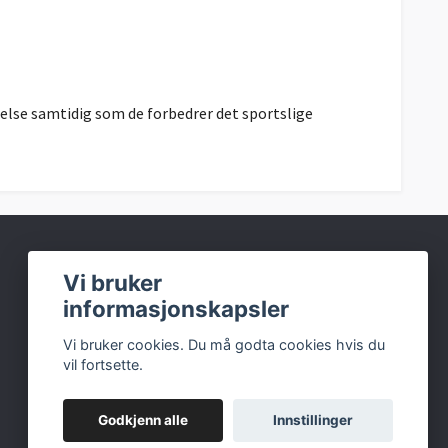
telse samtidig som de forbedrer det sportslige
Sosiale medier
Vi bruker
informasjonskapsler
Facebook
Vi bruker cookies. Du må godta cookies hvis du
Instagram
vil fortsette.
Godkjenn alle
Innstillinger