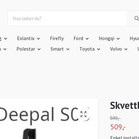
g
Exlantix
Firefly
Ford
Hongqi
Hyu
n
Polestar
Smart
Toyota
Volvo
Skvett
599,-
509,-
Enkel install