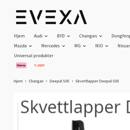
Hjem
Audi
BYD
Changan
Dongfen
Mazda
Mercedes
MG
NIO
Nissa
Universal produkter
Hjem
Changan
Deepal S05
Skvettlapper Deepal S05